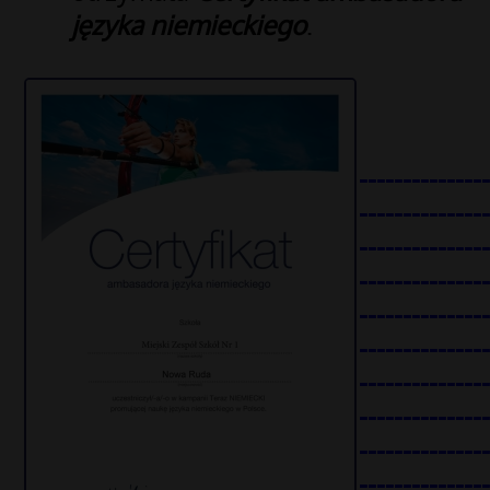
języka niemieckiego
.
---------------
---------------
---------------
---------------
---------------
---------------
---------------
---------------
---------------
---------------