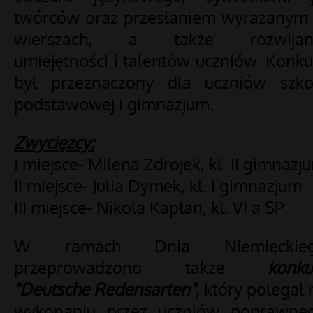
twórców oraz przesłaniem wyrażanym
wierszach, a także rozwijan
umiejętności i talentów uczniów. Konku
był przeznaczony dla uczniów szko
podstawowej i gimnazjum.
Zwycięzcy:
I miejsce- Milena Zdrojek, kl. II gimnazj
II miejsce- Julia Dymek, kl. I gimnazjum
III miejsce- Nikola Kapłan, kl. VI a SP
W ramach Dnia Niemieckie
przeprowadzono także
konku
"Deutsche Redensarten"
, który polegał 
wykonaniu przez uczniów poprawne